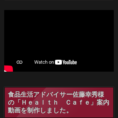
食品生活アドバイサー佐藤幸秀様
の「Ｈｅａｌｔｈ Ｃａｆｅ」案内
動画を制作しました。