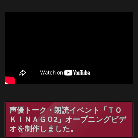
声優トーク・朗読イベント「ＴＯ
ＫＩＮＡＧＯ2」オープニングビデ
オを制作しました。