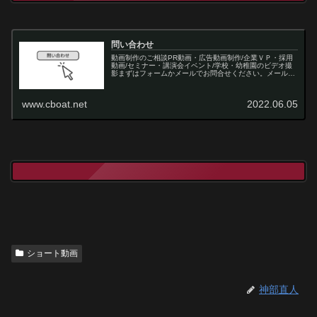
問い合わせ
動画制作のご相談PR動画・広告動画制作/企業ＶＰ・採用
動画/セミナー・講演会イベント/学校・幼稚園のビデオ撮
影まずはフォームかメールでお問合せください。メール
info@cboat.net
www.cboat.net
2022.06.05
ショート動画
神部直人